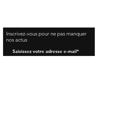
Facebook
Instagram
​Inscrivez-vous pour ne pas manquer
nos actus
S'inscrire
MAC SPORT